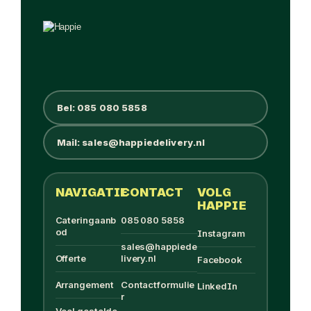
Bel: 085 080 5858
Mail: sales@happiedelivery.nl
NAVIGATIE
CONTACT
VOLG
HAPPIE
Cateringaanb
085 080 5858
od
Instagram
sales@happiede
Offerte
livery.nl
Facebook
Arrangement
Contactformulie
LinkedIn
r