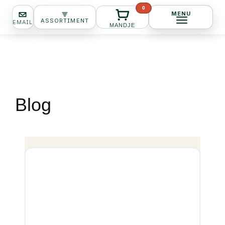
Ga
0
MENU
naar
ASSORTIMENT
EMAIL
Happie Delivery
MANDJE
de
inhoud
Blog